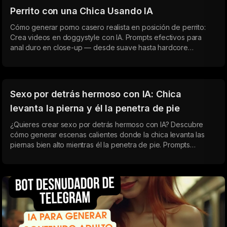
Perrito con una Chica Usando IA
Cómo generar porno casero realista en posición de perrito:
Crea videos en doggystyle con IA. Prompts efectivos para
anal duro en close-up — desde suave hasta hardcore
extremo.
Sexo por detrás hermoso con IA: Chica
levanta la pierna y él la penetra de pie
¿Quieres crear sexo por detrás hermoso con IA? Descubre
cómo generar escenas calientes donde la chica levanta las
piernas bien alto mientras él la penetra de pie. Prompts
realistas para la pose por detrás con penetración profunda,
ángulos perfectos y emociones intensas. Ideal para
principiantes y creadores de contenido adulto
experimentados.