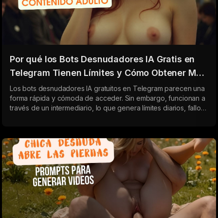
Por qué los Bots Desnudadores IA Gratis en
Telegram Tienen Límites y Cómo Obtener Más
Resultados 2026
Los bots desnudadores IA gratuitos en Telegram parecen una
forma rápida y cómoda de acceder. Sin embargo, funcionan a
través de un intermediario, lo que genera límites diarios, fallos
y baja calidad de imágenes. La versión web se conecta
directamente a la red neuronal y ofrece resultados más
estables y de mayor calidad sin restricciones.