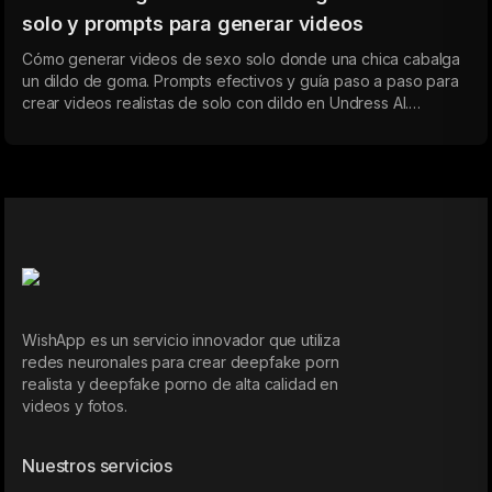
solo y prompts para generar videos
Cómo generar videos de sexo solo donde una chica cabalga
un dildo de goma. Prompts efectivos y guía paso a paso para
crear videos realistas de solo con dildo en Undress AI.
Diferentes tamaños, velocidades y tipos de chicas: desde una
penetración lenta hasta un sexo intenso con dildo de goma.
WishApp es un servicio innovador que utiliza
redes neuronales para crear deepfake porn
realista y deepfake porno de alta calidad en
videos y fotos.
Nuestros servicios