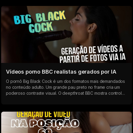
Vídeos porno BBC realistas gerados por IA
O pornô Big Black Cock é um dos formatos mais demandados
no conteúdo adulto. Um grande pau preto no frame cria um
poderoso contraste visual. O deepthroat BBC mostra controle
total e intensidade: a saliva goteja, a garganta se aperta e
incha, enquanto o tamanho do pau enfatiza a dominação
absoluta.