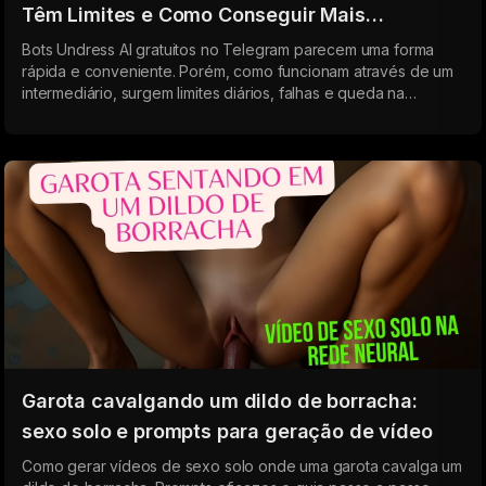
Têm Limites e Como Conseguir Mais
Resultados 2026
Bots Undress AI gratuitos no Telegram parecem uma forma
rápida e conveniente. Porém, como funcionam através de um
intermediário, surgem limites diários, falhas e queda na
qualidade. A versão web conecta diretamente à rede neural,
oferecendo resultados mais estáveis e de maior qualidade
sem restrições.
Garota cavalgando um dildo de borracha:
sexo solo e prompts para geração de vídeo
Como gerar vídeos de sexo solo onde uma garota cavalga um