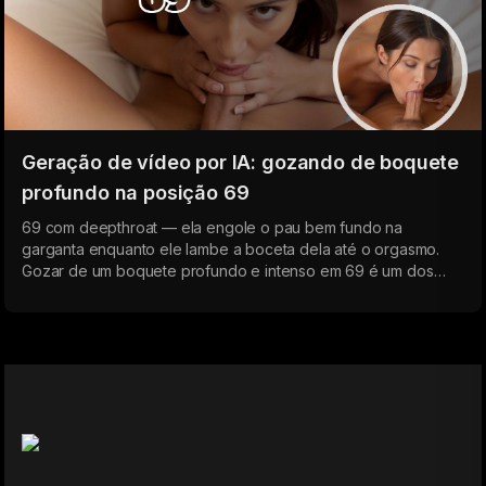
Geração de vídeo por IA: gozando de boquete
profundo na posição 69
69 com deepthroat — ela engole o pau bem fundo na
garganta enquanto ele lambe a boceta dela até o orgasmo.
Gozar de um boquete profundo e intenso em 69 é um dos
clímax mútuos mais poderosos. A IA permite que você crie
vídeos pornô hiper-realistas que te fazem gozar em minutos.