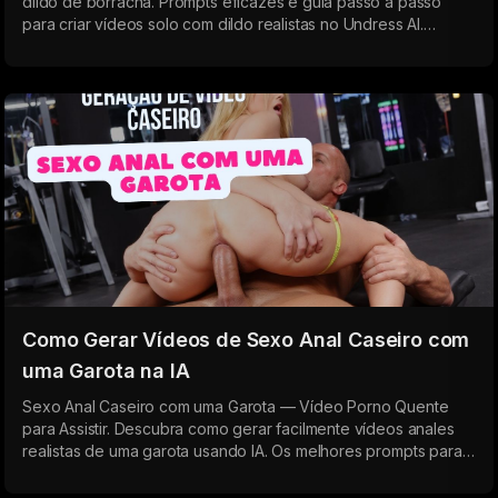
dildo de borracha. Prompts eficazes e guia passo a passo
para criar vídeos solo com dildo realistas no Undress AI.
Diferentes tamanhos, velocidades e tipos de garotas — da
penetração lenta ao sexo intenso com dildo de borracha.
Como Gerar Vídeos de Sexo Anal Caseiro com
uma Garota na IA
Sexo Anal Caseiro com uma Garota — Vídeo Porno Quente
para Assistir. Descubra como gerar facilmente vídeos anales
realistas de uma garota usando IA. Os melhores prompts para
criar porno caseiro de alta qualidade com emoções naturais e
sexo anal profundo.