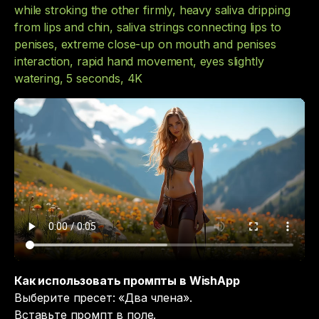
while stroking the other firmly, heavy saliva dripping
from lips and chin, saliva strings connecting lips to
penises, extreme close-up on mouth and penises
interaction, rapid hand movement, eyes slightly
watering, 5 seconds, 4K
Как использовать промпты в WishApp
Выберите пресет: «Два члена».
Вставьте промпт в поле.