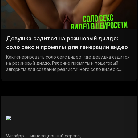
Девушка садится на резиновый дилдо:
соло секс и промпты для генерации видео
Как генерировать соло секс видео, где девушка садится
на резиновый дилдо. Рабочие промпты и пошаговый
алгоритм для создания реалистичного соло видео с
дилдо в WishApp. Разные размеры, скорости и типы
девушек — от медленной посадки до активного секса с
резиновым дилдо.
WishApp — инновационный сервис,