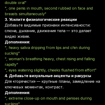
double oral"
", one penis in mouth, second rubbed on face and
breasts simultaneously"
3. Усилите физиологические реакции
Добавьте видимые признаки интенсивности:
слюна, дыхание, движения тела — это делает
видео живее.
Дополнения:
", heavy saliva dripping from lips and chin during
sucking"
", woman's breathing heavy, chest rising and falling
rapidly"
", eyes watering slightly, cheeks flushed from effort"
4. Добавьте визуальные акценты и ракурсы
Для «горячести» — крупные планы, замедление на
ключевых моментах, контраст.
Дополнения:
", extreme close-up on mouth and penises during
sucking"