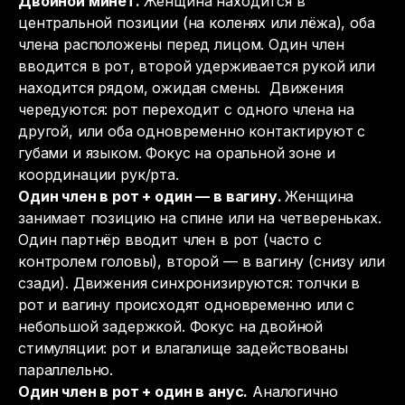
Двойной минет.
Женщина находится в
центральной позиции (на коленях или лёжа), оба
члена расположены перед лицом. Один член
вводится в рот, второй удерживается рукой или
находится рядом, ожидая смены. Движения
чередуются: рот переходит с одного члена на
другой, или оба одновременно контактируют с
губами и языком. Фокус на оральной зоне и
координации рук/рта.
Один член в рот + один — в вагину.
Женщина
занимает позицию на спине или на четвереньках.
Один партнёр вводит член в рот (часто с
контролем головы), второй — в вагину (снизу или
сзади). Движения синхронизируются: толчки в
рот и вагину происходят одновременно или с
небольшой задержкой. Фокус на двойной
стимуляции: рот и влагалище задействованы
параллельно.
Один член в рот + один в анус.
Аналогично