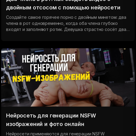
двойным отсосом с помощью нейросети
Создайте самое горячее порно с двойным минетом: два
члена в рот одновременно, когда оба члена глубоко
входят и заполняют ротик. Девушка страстно сосёт два
члена, делает шикарный отсос двум партнерам сразу, а в
финале два члена кончают в рот. Жёсткий двойной минет
и никакого пощады — только настоящий секс.
Нейросеть для генерации NSFW
изображений и фото онлайн
Нейросети применяются для генерации NSFW