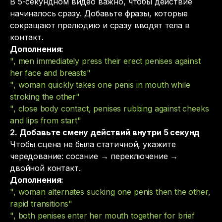
В 5-секундном видео важно, чтобы действие
начиналось сразу. Добавьте фразы, которые
сокращают прелюдию и сразу вводят тела в
контакт.
Дополнения:
", men immediately press their erect penises against
her face and breasts"
", woman quickly takes one penis in mouth while
stroking the other"
", close body contact, penises rubbing against cheeks
and lips from start"
2. Добавьте смену действий внутри 5 секунд
Чтобы сцена не была статичной, укажите
чередование: сосание → переключение →
двойной контакт.
Дополнения:
", woman alternates sucking one penis then the other,
rapid transitions"
", both penises enter her mouth together for brief