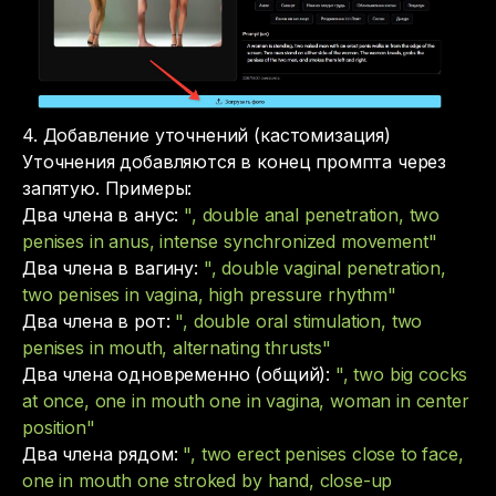
4. Добавление уточнений (кастомизация)
Уточнения добавляются в конец промпта через
запятую. Примеры:
Два члена в анус:
", double anal penetration, two
penises in anus, intense synchronized movement"
Два члена в вагину:
", double vaginal penetration,
two penises in vagina, high pressure rhythm"
Два члена в рот:
", double oral stimulation, two
penises in mouth, alternating thrusts"
Два члена одновременно (общий):
", two big cocks
at once, one in mouth one in vagina, woman in center
position"
Два члена рядом:
", two erect penises close to face,
one in mouth one stroked by hand, close-up