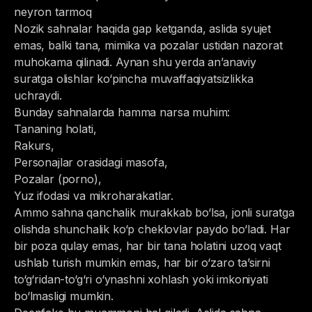
neyron tarmoq
Nozik sahnalar haqida gap ketganda, aslida syujet
emas, balki tana, mimika va pozalar ustidan nazorat
muhokama qilinadi. Aynan shu yerda an’anaviy
suratga olishlar ko‘pincha muvaffaqiyatsizlikka
uchraydi.
Bunday sahnalarda hamma narsa muhim:
Tananing holati,
Rakurs,
Personajlar orasidagi masofa,
Pozalar (porno),
Yuz ifodasi va mikroharakatlar.
Ammo sahna qanchalik murakkab bo‘lsa, jonli suratga
olishda shunchalik ko‘p cheklovlar paydo bo‘ladi. Har
bir poza qulay emas, har bir tana holatini uzoq vaqt
ushlab turish mumkin emas, har bir o‘zaro ta’sirni
to‘g‘ridan-to‘g‘ri o‘ynashni xohlash yoki imkoniyati
bo‘lmasligi mumkin.