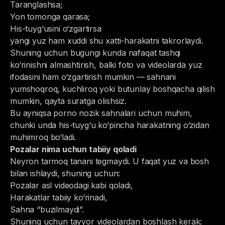
Taranglashsa;
Yon tomonga qarasa;
His-tuyg‘usini o‘zgartirsa
yangi yuz ham xuddi shu xatti-harakatni takrorlaydi.
Shuning uchun bugungi kunda nafaqat tashqi
ko‘rinishni almashtirish, balki foto va videolarda yuz
ifodasini ham o‘zgartirish mumkin — sahnani
yumshoqroq, kuchliroq yoki butunlay boshqacha qilish
mumkin, qayta suratga olishsiz.
Bu ayniqsa porno nozik sahnalari uchun muhim,
chunki unda his-tuyg‘u ko‘pincha harakatning o‘zidan
muhimroq bo‘ladi.
Pozalar nima uchun tabiiy qoladi
Neyron tarmoq tanani tegmaydi. U faqat yuz va bosh
bilan ishlaydi, shuning uchun:
Pozalar asl videodagi kabi qoladi,
Harakatlar tabiiy ko‘rinadi,
Sahna “buzilmaydi”.
Shuning uchun tayyor videolardan boshlash kerak: