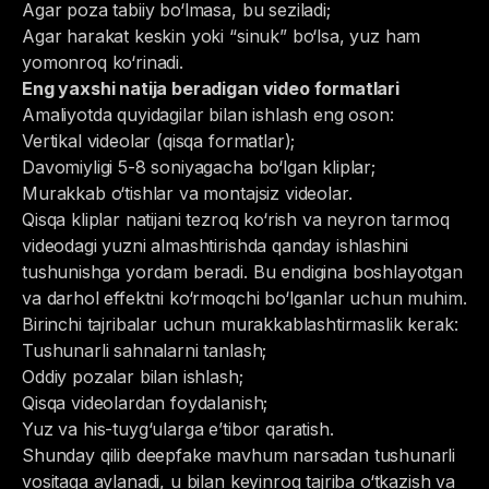
Agar poza tabiiy bo‘lmasa, bu seziladi;
Agar harakat keskin yoki “sinuk” bo‘lsa, yuz ham
yomonroq ko‘rinadi.
Eng yaxshi natija beradigan video formatlari
Amaliyotda quyidagilar bilan ishlash eng oson:
Vertikal videolar (qisqa formatlar);
Davomiyligi 5-8 soniyagacha bo‘lgan kliplar;
Murakkab o‘tishlar va montajsiz videolar.
Qisqa kliplar natijani tezroq ko‘rish va neyron tarmoq
videodagi yuzni almashtirishda qanday ishlashini
tushunishga yordam beradi. Bu endigina boshlayotgan
va darhol effektni ko‘rmoqchi bo‘lganlar uchun muhim.
Birinchi tajribalar uchun murakkablashtirmaslik kerak:
Tushunarli sahnalarni tanlash;
Oddiy pozalar bilan ishlash;
Qisqa videolardan foydalanish;
Yuz va his-tuyg‘ularga e’tibor qaratish.
Shunday qilib deepfake mavhum narsadan tushunarli
vositaga aylanadi, u bilan keyinroq tajriba o‘tkazish va