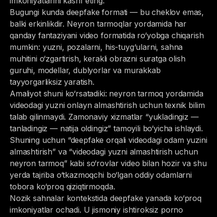
imkoniyatlarini kashf eting.
Bugungi kunda deepfake formati — bu cheklov emas,
balki erkinlikdir. Neyron tarmoqlar yordamida har
qanday fantaziyani video formatida ro‘yobga chiqarish
mumkin: yuzni, pozalarni, his-tuyg‘ularni, sahna
muhitini o‘zgartirish, kerakli obrazni suratga olish
guruhi, modellar, dublyorlar va murakkab
tayyorgarliksiz yaratish.
Amaliyot shuni ko‘rsatadiki: neyron tarmoq yordamida
videodagi yuzni onlayn almashtirish uchun texnik bilim
talab qilinmaydi. Zamonaviy xizmatlar “yukladingiz —
tanladingiz — natija oldingiz” tamoyili bo‘yicha ishlaydi.
Shuning uchun “deepfake orqali videodagi odam yuzini
almashtirish” va “videodagi yuzni almashtirish uchun
neyron tarmoq” kabi so‘rovlar video bilan hozir va shu
yerda tajriba o‘tkazmoqchi bo‘lgan oddiy odamlarni
tobora ko‘proq qiziqtirmoqda.
Nozik sahnalar kontekstida deepfake yanada ko‘proq
imkoniyatlar ochadi. U jismoniy ishtiroksiz porno