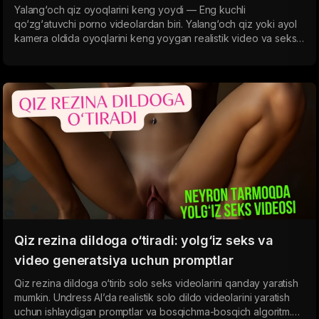
promptlar
Yalang‘och qiz oyoqlarini keng yoydi — Eng kuchli
qo‘zg‘atuvchi porno videolardan biri. Yalang‘och qiz yoki ayol
kamera oldida oyoqlarini keng yoygan realistik video va seks
sahnalarini qanday yaratishni o‘rganing. Neyron tarmoq uchun
ishlaydigan promptlar, POV burchagi va to‘liq sho‘ng‘ish effekti.
Qiz rezina dildoga o‘tiradi: yolg‘iz seks va
video generatsiya uchun promptlar
Qiz rezina dildoga o‘tirib solo seks videolarini qanday yaratish
mumkin. Undress AI’da realistik solo dildo videolarini yaratish
uchun ishlaydigan promptlar va bosqichma-bosqich algoritm.