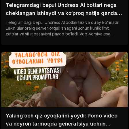
Telegramdagi bepul Undress AI botlari nega
cheklangan ishlaydi va ko‘proq natija qanday
olish mumkin 2026
Telegramdagi bepul Undress AI botlari tez va qulay ko‘rinadi.
Lekin ular oraliq server orqali ishlagani uchun kunlik limit,
xatolar va sifat pasayishi paydo bo‘ladi. Veb-versiya esa
to‘g‘ridan-to‘g‘ri neyron tarmoqqa ulanadi va cheklovsiz,
barqaror hamda yuqori sifatli natija beradi.
Yalang‘och qiz oyoqlarini yoydi: Porno video
va neyron tarmoqda generatsiya uchun