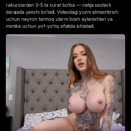
rakurslardan 3–5 ta surat bo‘lsa — natija sezilarli
darajada yaxshi bo‘ladi. Videodagi yuzni almashtirish
uchun neyron tarmoq ularni bosh aylanishlari va
mimika uchun yo‘l-yo‘riq sifatida ishlatadi.