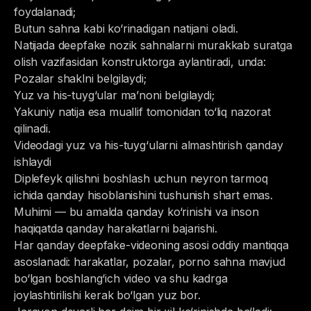
foydalanadi;
Butun sahna kabi ko‘rinadigan natijani oladi.
Natijada deepfake nozik sahnalarni murakkab suratga
olish vazifasidan konstruktorga aylantiradi, unda:
Pozalar shaklni belgilaydi;
Yuz va his-tuyg‘ular ma’noni belgilaydi;
Yakuniy natija esa muallif tomonidan to‘liq nazorat
qilinadi.
Videodagi yuz va his-tuyg‘ularni almashtirish qanday
ishlaydi
Diplefeyk qilishni boshlash uchun neyron tarmoq
ichida qanday hisoblanishini tushunish shart emas.
Muhimi — bu amalda qanday ko‘rinishi va inson
haqiqatda qanday harakatlarni bajarishi.
Har qanday deepfake-videoning asosi oddiy mantiqqa
asoslanadi: harakatlar, pozalar, porno sahna mavjud
bo‘lgan boshlang‘ich video va shu kadrga
joylashtirilishi kerak bo‘lgan yuz bor.