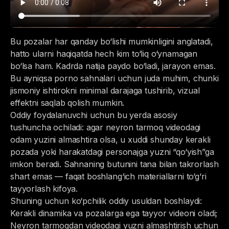
Bu pozalar har qanday bo‘lishi mumkinligini anglatadi,
hatto ularni haqiqatda hech kim to‘liq o‘ynamagan
bo‘lsa ham. Kadrda natija paydo bo‘ladi, jarayon emas.
Bu ayniqsa porno sahnalari uchun juda muhim, chunki
jismoniy ishtirokni minimal darajaga tushirib, vizual
effektni saqlab qolish mumkin.
Oddiy foydalanuvchi uchun bu yerda asosiy
tushuncha ochiladi: agar neyron tarmoq videodagi
odam yuzini almashtira olsa, u xuddi shunday kerakli
pozada yoki harakatdagi personajga yuzni “qo‘yish”ga
imkon beradi. Sahnaning butunini tana bilan takrorlash
shart emas — faqat boshlang‘ich materiallarni to‘g‘ri
tayyorlash kifoya.
Shuning uchun ko‘pchilik oddiy usuldan boshlaydi:
Kerakli dinamika va pozalarga ega tayyor videoni oladi;
Neyron tarmoqdan videodagi yuzni almashtirish uchun