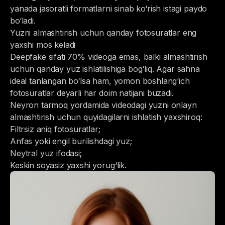
yanada jasoratli formatlarni sinab ko‘rish istagi paydo
bo‘ladi.
Yuzni almashtirish uchun qanday fotosuratlar eng
yaxshi mos keladi
Deepfake sifati 70% videoga emas, balki almashtirish
uchun qanday yuz ishlatilishiga bog‘liq. Agar sahna
ideal tanlangan bo‘lsa ham, yomon boshlang‘ich
fotosuratlar deyarli har doim natijani buzadi.
Neyron tarmoq yordamida videodagi yuzni onlayn
almashtirish uchun quyidagilarni ishlatish yaxshiroq:
Filtrsiz aniq fotosuratlar;
Anfas yoki engil burilishdagi yuz;
Neytral yuz ifodasi;
Keskin soyasiz yaxshi yorug‘lik.