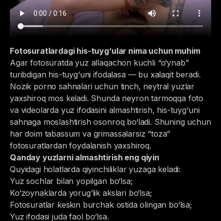
Fotosuratlardagi his-tuyg‘ular nima uchun muhim
Agar fotosuratda yuz allaqachon kuchli “o‘ynab”
turibdigan his-tuyg‘uni ifodalasa — bu xalaqit beradi.
Nozik porno sahnalari uchun tinch, neytral yuzlar
yaxshiroq mos keladi. Shunda neyron tarmoqqa foto
va videolarda yuz ifodasini almashtirish, his-tuyg‘uni
sahnaga moslashtirish osonroq bo‘ladi. Shuning uchun
har doim tabassum va grimassalarsiz “toza”
fotosuratlardan foydalanish yaxshiroq.
Qanday yuzlarni almashtirish eng qiyin
Quyidagi holatlarda qiyinchiliklar yuzaga keladi:
Yuz sochlar bilan yopilgan bo‘lsa;
Ko‘zoynaklarda yorug‘lik akslari bo‘lsa;
Fotosuratlar keskin burchak ostida olingan bo‘lsa;
Yuz ifodasi juda faol bo‘lsa.