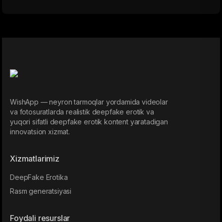
Turli o‘lchamlar, tezliklar va qizlar turlari — sekin o‘tirishdan
rezina dildo bilan faol seksgacha.
WishApp — neyron tarmoqlar yordamida videolar
va fotosuratlarda realistik deepfake erotik va
yuqori sifatli deepfake erotik kontent yaratadigan
innovatsion xizmat.
Xizmatlarimiz
DeepFake Erotika
Rasm generatsiyasi
Foydali resurslar