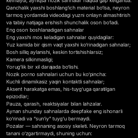
kelmaydi, ayniqsa nozik sahnalar haqida gap ketganda.
Qanchalik yaxshi boshlang‘ich material bo‘lsa, neyron
tarmoq yordamida videodagi yuzni onlayn almashtirish
va tabiiy natijaga erishish shunchalik oson bo‘ladi.
Eng oson boshlanadigan sahnalar
Eng yaxshi mos keladigan sahnalar quyidagilar:
Yuz kamida bir qism vaqt yaxshi ko‘rinadigan sahnalar;
Bosh silliq aylanishi, keskin tortishishlarsiz;
Kamera silkinmasligi;
Yorug‘lik bir xil darajada bo‘lishi.
Nozik porno sahnalari uchun bu ko‘pincha:
Kuchli dinamikasiz yaqin kontaktli sahnalar;
Aksent harakatga emas, his-tuyg‘uga qaratilgan
epizodlar;
Pauza, qarash, reaktsiyalar bilan lahzalar.
Aynan shunday sahnalarda deepfake eng ishonarli
ko‘rinadi va “sun’iy” tuyg‘u bermaydi.
Pozalar — sahnaning asosiy skeleti. Neyron tarmoq
tanani o‘zgartirmaydi, shuning uchun: