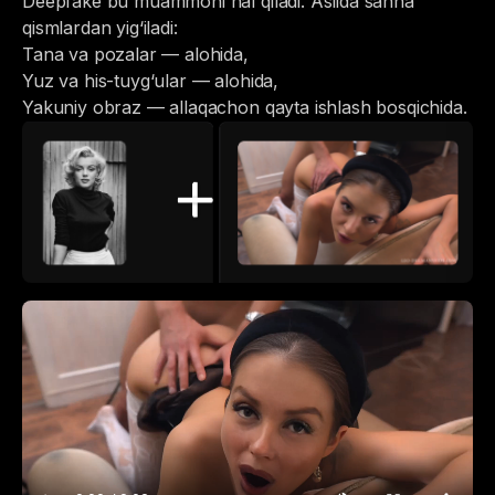
Deepfake bu muammoni hal qiladi. Aslida sahna
qismlardan yig‘iladi:
Tana va pozalar — alohida,
Yuz va his-tuyg‘ular — alohida,
Yakuniy obraz — allaqachon qayta ishlash bosqichida.