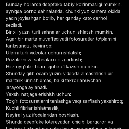
Bunday hollarda deepfake tabiiy ko‘rinmasligi mumkin,
ayniqsa porno sahnalarida, chunki yuz kamera oldida
yaqin joylashgan bo‘lib, har qanday xato darhol
seziladi.
Bir xil yuzni turli sahnalar uchun ishlatish mumkin.
Agar bir marta muvaffaqiyatli fotosuratlar to‘plamini
tanlasangiz, keyinroq:
Ularni turli videolar uchun ishlatish;
Pozalarni va sahnalarni o‘zgartirish;
His-tuyg‘ular bilan tajriba o‘tkazish mumkin.
Shunday qilib odam yuzini videoda almashtirish bir
martalik urinish emas, balki takrorlanuvchan
jarayonga aylanadi.
Yaxshi natijaga erishish uchun:
To‘g‘ri fotosuratlarni tanlashga vaqt sarflash yaxshiroq;
Kuchli filtrlar ishlatmaslik;
Neytral yuz ifodalaridan boshlash.
Shunda deepfake lotereyadan chiqib, barqaror va
bashorat qilinadigan natija beradigan vositaga aylanadi,