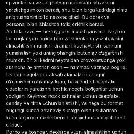
epizodlari va vizual jihatdan murakkab lahzalarni
yaratishga imkon beradi, shu bilan birga kadrdagi nima
aniq tushishini to‘liq nazorat qiladi. Bu obraz va
personaj bilan ishlashda to‘liq erkinlik beradi.
Alohida zavq — his-tuyg‘ularni boshqarishdir. Neyron
tarmoqlar yordamida foto va videolarda yuz ifodasini
almashtirish mumkin, dramani kuchaytirish, sahnani
yumshatish yoki uning ohangini butunlay o‘zgartirish
mumkin. Bir xil kadrni neytraldan provokatsionga yoki
aksincha aylantirish oson — hammasi vazifaga bog‘liq.
Ushbu maqola murakkab atamalarni chuqur
o‘rganishni xohlamaydigan, balki darhol deepfake
videolarini yaratishni boshlamoqchi bo‘lganlar uchun
yozilgan. Keyinroq nozik sahnalar uchun deepfake
qanday va nima uchun ishlatilishi, va nega bu format
bugungi kunda an’anaviy suratga olish usullaridan
ko‘ra ko‘proq erkinlik berishi bosqichma-bosqich tahlil
qilinadi.
Porno va boshqa videolarda yuzni almashtirish uchun