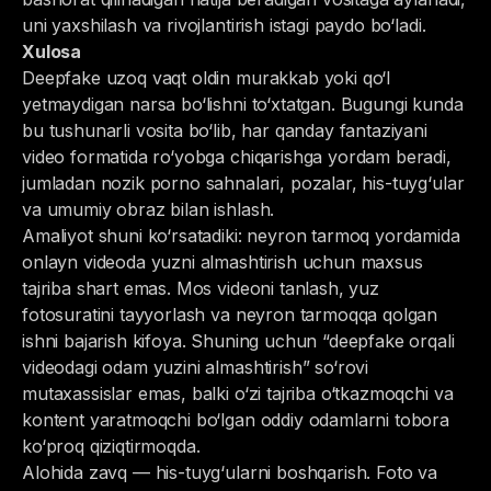
uni yaxshilash va rivojlantirish istagi paydo bo‘ladi.
Xulosa
Deepfake uzoq vaqt oldin murakkab yoki qo‘l
yetmaydigan narsa bo‘lishni to‘xtatgan. Bugungi kunda
bu tushunarli vosita bo‘lib, har qanday fantaziyani
video formatida ro‘yobga chiqarishga yordam beradi,
jumladan nozik porno sahnalari, pozalar, his-tuyg‘ular
va umumiy obraz bilan ishlash.
Amaliyot shuni ko‘rsatadiki: neyron tarmoq yordamida
onlayn videoda yuzni almashtirish uchun maxsus
tajriba shart emas. Mos videoni tanlash, yuz
fotosuratini tayyorlash va neyron tarmoqqa qolgan
ishni bajarish kifoya. Shuning uchun “deepfake orqali
videodagi odam yuzini almashtirish” so‘rovi
mutaxassislar emas, balki o‘zi tajriba o‘tkazmoqchi va
kontent yaratmoqchi bo‘lgan oddiy odamlarni tobora
ko‘proq qiziqtirmoqda.
Alohida zavq — his-tuyg‘ularni boshqarish. Foto va