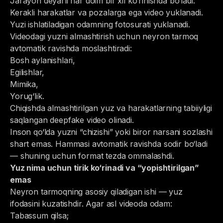
Jarayon deyarli har doim bir xil ko‘rinishda bo‘ladi:
Kerakli harakatlar va pozalarga ega video yuklanadi.
Yuzi ishlatiladigan odamning fotosurati yuklanadi.
Videodagi yuzni almashtirish uchun neyron tarmoq
avtomatik ravishda moslashtiradi:
Bosh aylanishlari,
Egilishlar,
Mimika,
Yorug‘lik.
Chiqishda almashtirilgan yuz va harakatlarning tabiiyligi
saqlangan deepfake video olinadi.
Inson qo‘lda yuzni “chizishi” yoki biror narsani sozlashi
shart emas. Hammasi avtomatik ravishda sodir bo‘ladi
— shuning uchun format tezda ommalashdi.
Yuz nima uchun tirik ko‘rinadi va “yopishtirilgan”
emas
Neyron tarmoqning asosiy qiladigan ishi — yuz
ifodasini kuzatishdir. Agar asl videoda odam:
Tabassum qilsa;