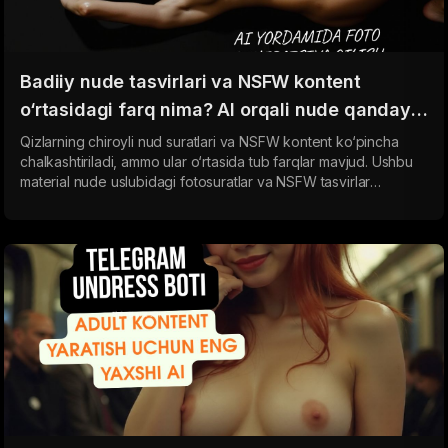
Badiiy nude tasvirlari va NSFW kontent
o‘rtasidagi farq nima? AI orqali nude qanday
yaratiladi
Qizlarning chiroyli nud suratlari va NSFW kontent ko‘pincha
chalkashtiriladi, ammo ular o‘rtasida tub farqlar mavjud. Ushbu
material nude uslubidagi fotosuratlar va NSFW tasvirlar
o‘rtasidagi farqni ko‘rsatadi hamda neyron tarmoqlar badiiy va
realistik tasvirlarni qanday yaratishini tushuntiradi.