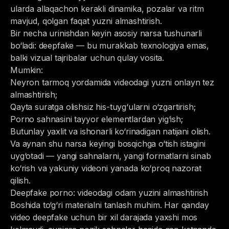
ularda allaqachon kerakli dinamika, pozalar va ritm
mavjud, qolgan faqat yuzni almashtirish.
Bir necha urinishdan keyin asosiy narsa tushunarli
bo‘ladi: deepfake — bu murakkab texnologiya emas,
balki vizual tajribalar uchun qulay vosita.
Mumkin:
Neyron tarmoq yordamida videodagi yuzni onlayn tez
almashtirish;
Qayta suratga olishsiz his-tuyg‘ularni o‘zgartirish;
Porno sahnasini tayyor elementlardan yig‘ish;
Butunlay yaxlit va ishonarli ko‘rinadigan natijani olish.
Va aynan shu narsa keyingi bosqichga o‘tish istagini
uyg‘otadi — yangi sahnalarni, yangi formatlarni sinab
ko‘rish va yakuniy videoni yanada ko‘proq nazorat
qilish.
Deepfake porno: videodagi odam yuzini almashtirish
Boshida to‘g‘ri materialni tanlash muhim. Har qanday
video deepfake uchun bir xil darajada yaxshi mos