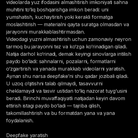
videolarda yuz ifodasini almashtirish imkoniyati sahna
muhitini to‘liq boshqarishga imkon beradi: uni
yumshatish, kuchaytirish yoki kerakli formatga
moslashtirish — materialni qayta suratga olmasdan va
jarayonni murakkablashtirmasdan.
Videodagi yuzni almashtirish uchun zamonaviy neyron
tarmoq bu jarayonni tez va ko‘zga ko‘rinadigan qiladi.
Natija darhol ko‘rinadi, demak keyingi sinovlarga intilish
paydo bo‘ladi: sahnalarni, pozalarni, formatlarni
o‘zgartirish va yanada murakkab videolarni yaratish.
Aynan shu narsa deepfake’ni shu qadar jozibali qiladi.
U uzoq o‘qitishni talab qilmaydi, tasavvurni
cheklamaydi va tasvir ustidan to‘liq nazorat tuyg‘usini
beradi. Birinchi muvaffaqiyatli natijadan keyin davom
ettirish istagi paydo bo‘ladi — tajriba qilish,
takomillashtirish va bu formatdan yana va yana
foydalanish.
Deepfake yaratish