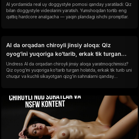
AI yordamida real uy doggystyle pornosi qanday yaratiladi: Qiz
bilan doggystyle videolarini yaratish. Yumshoqdan tortib eng
qattiq hardcore analgacha — yaqin plandagi ishchi promptlar.
AI da orqadan chiroyli jinsiy aloqa: Qiz
oyog‘ini yuqoriga ko‘tarib, erkak tik turgan
holda
Undress AI da orqadan chiroyli jinsiy aloqa yaratmoqchimisiz?
Qiz oyog‘ini yuqoriga ko‘tarib turgan holatda, erkak tik turib uni
chuqur va kuchli sikayotgan qizg‘in sahnalarni qanday
yaratishni o‘rganing. Chuqur kirish, chiroyli rakurs va kuchli his-
tuyg‘ular uchun realistik promptlar. Yangi boshlovchilar va
allaqachon faol adult-kontent yaratuvchilar uchun mos.