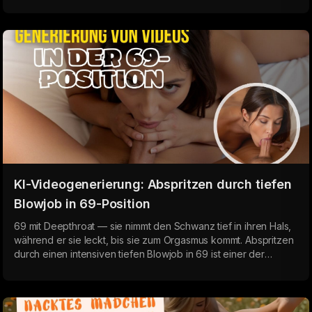
Deepthroat BBC zeigt totale Kontrolle und Intensität: Speichel
tropft, der Hals zieht sich zusammen und wölbt sich, während
die Größe des Schwanzes absolute Dominanz unterstreicht.
KI-Videogenerierung: Abspritzen durch tiefen
Blowjob in 69-Position
69 mit Deepthroat — sie nimmt den Schwanz tief in ihren Hals,
während er sie leckt, bis sie zum Orgasmus kommt. Abspritzen
durch einen intensiven tiefen Blowjob in 69 ist einer der
mächtigsten gegenseitigen Höhepunkte. KI lässt dich
hyperrealistische Pornovideos erstellen, die dich in Minuten
kommen lassen.