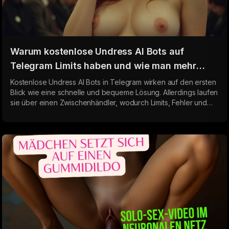
Warum kostenlose Undress AI Bots auf
Telegram Limits haben und wie man mehr
Ergebnisse bekommt 2026
Kostenlose Undress AI Bots in Telegram wirken auf den ersten
Blick wie eine schnelle und bequeme Lösung. Allerdings laufen
sie über einen Zwischenhändler, wodurch Limits, Fehler und
Qualitätsverluste entstehen. Die Web-Version verbindet sich
direkt mit dem neuronalen Netzwerk und liefert stabilere und
hochwertigere Ergebnisse ohne Einschränkungen.