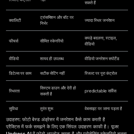
सकते हैं
ट्रांसमिशन और बॉट पर
क्वालिटी
ज्यादा स्थिर जनरेशन
निर्भर
कपड़े बदलना, स्टाइल,
फीचर्स
सीमित स्केनरियो
वीडियो
वीडियो
शायद ही उपलब्ध
वीडियो जनरेशन सपोर्टेड
डिटेल्स पर काम
सटीक सेटिंग नहीं
रिजल्ट पर पूरा कंट्रोल
सिस्टम डाउन और देरी हो
स्थिरता
predictable सर्विस
सकती है
सुविधा
तुरंत शुरू
वेबसाइट पर जाना पड़ता है
उदाहरण: फोटो बेस्ड अंड्रेसर में जनरेशन कैसे काम करती है
प्रैक्टिस में फर्क समझने के लिए एक सिंपल उदाहरण काफी है। यूजर
Undress AI
में फोटो अपलोड करता है और प्रोसेसिंग स्केनरियो चुनता