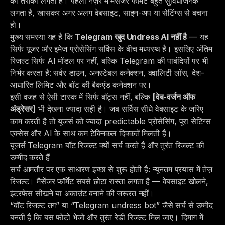
का तरीका लगता है। पहली नज़र में मैसेंजर फॉर्मेट बहुत सुविधाजनक
लगता है, खासकर अगर अलग वेबसाइट, साइन-अप या सेटिंग्स से बचना
हो।
मुख्य समस्या यह है कि
Telegram खुद Undress AI नहीं है
— यह
सिर्फ यूजर और इमेज प्रोसेसिंग सर्विस के बीच मध्यस्थ है। इसलिए अंतिम
रिजल्ट सिर्फ AI मॉडल पर नहीं, बल्कि Telegram की पाबंदियों पर भी
निर्भर करता है: सर्वर डाउन, अनस्टेबल कनेक्शन, क्वालिटी लॉस, देश-
आधारित लिमिट और बॉट की बैकएंड कनेक्शन पर।
इसी वजह से ऐसी टास्क में सिर्फ बॉट्स नहीं, बल्कि
[वेब-वर्जन ऑफ
अंड्रेसर]
भी देखना ज्यादा सही है। जब सर्विस सीधे वेबसाइट के जरिए
काम करती है तो यूजर्स को ज्यादा predictable प्रोसेसिंग, पूरा सेटिंग्स
एक्सेस और AI के साथ कम टेक्निकल दिक्कतें मिलती हैं।
यूजर्स Telegram बॉट रिजल्ट क्यों सर्च करते हैं और तुरंत रिजल्ट की
उम्मीद करते हैं
सर्च आमतौर पर एक साधारण इच्छा से शुरू होती है: न्यूनतम प्रयास में तेज़
रिजल्ट। मैसेंजर फॉर्मेट सबसे छोटा रास्ता लगता है — वेबसाइट खोलने,
इंटरफेस सीखने या अकाउंट बनाने की जरूरत नहीं।
“बॉट रिजल्ट तग” या “Telegram undress bot” जैसे सर्च से उम्मीद
बनती है कि बस फोटो भेजो और तुरंत रेडी रिजल्ट मिल जाए। दिमाग में