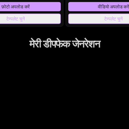
फ़ोटो अपलोड करें
वीडियो अपलोड करे
टेम्पलेट चुनें
टेम्पलेट चुनें
मेरी डीपफेक जेनरेशन