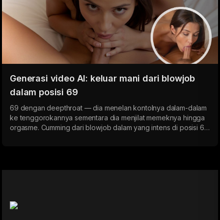
Generasi video AI: keluar mani dari blowjob
dalam posisi 69
69 dengan deepthroat — dia menelan kontolnya dalam-dalam
ke tenggorokannya sementara dia menjilat memeknya hingga
orgasme. Cumming dari blowjob dalam yang intens di posisi 69
adalah salah satu klimaks bersama paling kuat. AI
memungkinkan kamu membuat video porno hiperrealistis yang
bikin kamu cum dalam hitungan menit.