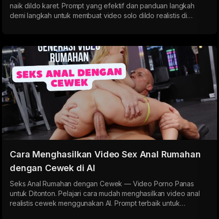
naik dildo karet. Prompt yang efektif dan panduan langkah
demi langkah untuk membuat video solo dildo realistis di
Undress AI. Berbagai ukuran, kecepatan, dan tipe gadis — dari
penetrasi lambat hingga seks aktif dengan dildo karet.
Cara Menghasilkan Video Sex Anal Rumahan
dengan Cewek di AI
Seks Anal Rumahan dengan Cewek — Video Porno Panas
untuk Ditonton. Pelajari cara mudah menghasilkan video anal
realistis cewek menggunakan AI. Prompt terbaik untuk
membuat porno rumahan berkualitas tinggi dengan emosi alami