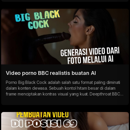
dan seks anal yang dalam.
Video porno BBC realistis buatan AI
Porno Big Black Cock adalah salah satu format paling diminati
dalam konten dewasa. Sebuah kontol hitam besar di dalam
frame menciptakan kontras visual yang kuat. Deepthroat BBC
menunjukkan kontrol total dan intensitas: air liur menetes,
tenggorokan mengencang dan membengkak, sementara
ukuran kontol menekankan dominasi absolut.