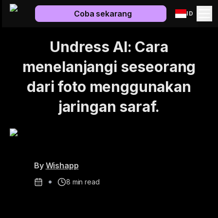
Coba sekarang
ID
Undress AI: Cara
menelanjangi seseorang
dari foto menggunakan
jaringan saraf.
By
Wishapp
8
min read