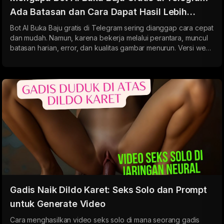
Ada Batasan dan Cara Dapat Hasil Lebih
Banyak 2026
Bot AI Buka Baju gratis di Telegram sering dianggap cara cepat
dan mudah. Namun, karena bekerja melalui perantara, muncul
batasan harian, error, dan kualitas gambar menurun. Versi web
terhubung langsung ke neural network sehingga hasil lebih
stabil, cepat, dan berkualitas tinggi tanpa batas.
Gadis Naik Dildo Karet: Seks Solo dan Prompt
untuk Generate Video
Cara menghasilkan video seks solo di mana seorang gadis