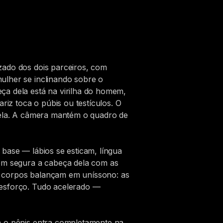
zado dos dois parceiros, com
ulher se inclinando sobre o
ça dela está na virilha do homem,
iz toca o púbis ou testículos. O
 dela. A câmera mantém o quadro de
 base — lábios se esticam, língua
mem segura a cabeça dela com as
s corpos balançam em uníssono: as
 esforço. Tudo acelerado —
a o pênis entra completamente na