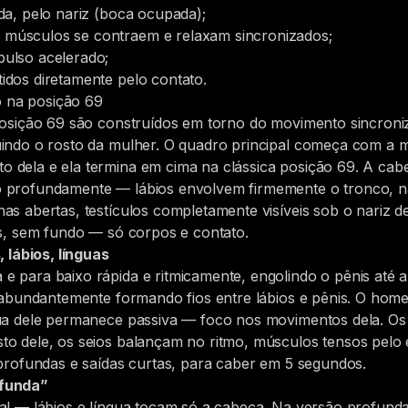
da, pelo nariz (boca ocupada);
músculos se contraem e relaxam sincronizados;
ulso acelerado;
idos diretamente pelo contato.
 na posição 69
 posição 69 são construídos em torno do movimento sincroni
uindo o rosto da mulher. O quadro principal começa com a m
 dela e ela termina em cima na clássica posição 69. A cabe
 profundamente — lábios envolvem firmemente o tronco, nar
as abertas, testículos completamente visíveis sob o nariz
os, sem fundo — só corpos e contato.
lábios, línguas
 para baixo rápida e ritmicamente, engolindo o pênis até a
re abundantemente formando fios entre lábios e pênis. O ho
gua dele permanece passiva — foco nos movimentos dela. O
to dele, os seios balançam no ritmo, músculos tensos pelo
 profundas e saídas curtas, para caber em 5 segundos.
ofunda”
ial — lábios e língua tocam só a cabeça. Na versão profund