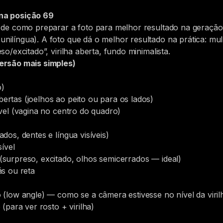
 na posição 69
a de como preparar a foto para melhor resultado na geração
ilíngua). A foto que dá o melhor resultado na prática: mul
o/excitado”, virilha aberta, fundo minimalista.
ersão mais simples)
o)
rtas (joelhos ao peito ou para os lados)
ível (vagina no centro do quadro)
dos, dentes e língua visíveis)
sível
surpreso, excitado, olhos semicerrados — ideal)
ás ou reta
o (low angle) — como se a câmera estivesse no nível da vir
(para ver rosto + virilha)