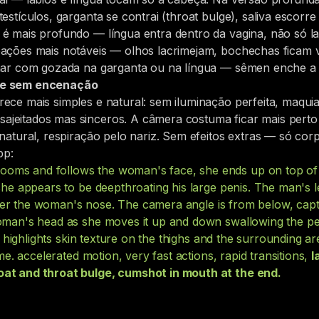
estículos, garganta se contrai (throat bulge), saliva escorr
é mais profundo — língua entra dentro da vagina, não só la
eações mais notáveis — olhos lacrimejam, bochechas ficam 
inar com gozada na garganta ou na língua — sêmen enche a b
e e sem encenação
rece mais simples e natural: sem iluminação perfeita, maq
jeitados mas sinceros. A câmera costuma ficar mais perto 
natural, respiração pelo nariz. Sem efeitos extras — só corp
pp:
ms and follows the woman's face, she ends up on top of a
she appears to be deepthroating his large penis. The man's l
 under the woman's nose. The camera angle is from below, capt
woman's head as she moves it up and down swallowing the pe
ng highlights skin texture on the thighs and the surrounding ar
ame. accelerated motion, very fast actions, rapid transitions,
l
oat and throat bulge, cumshot in mouth at the end.