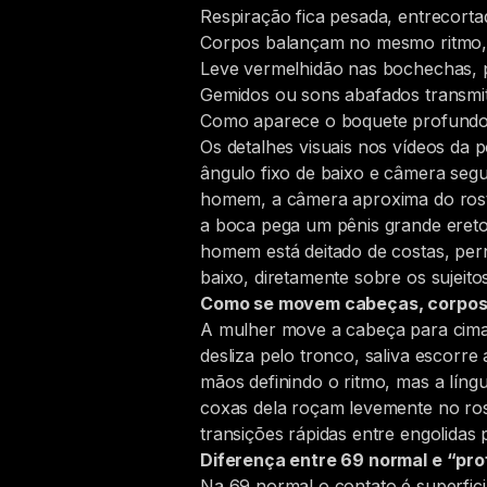
Respiração fica pesada, entrecorta
Corpos balançam no mesmo ritmo, 
Leve vermelhidão nas bochechas, p
Gemidos ou sons abafados transmit
Como aparece o boquete profundo
Os detalhes visuais nos vídeos da
ângulo fixo de baixo e câmera seg
homem, a câmera aproxima do rosto
a boca pega um pênis grande ereto
homem está deitado de costas, pern
baixo, diretamente sobre os sujeit
Como se movem cabeças, corpos, 
A mulher move a cabeça para cima e
desliza pelo tronco, saliva escor
mãos definindo o ritmo, mas a lín
coxas dela roçam levemente no ros
transições rápidas entre engolidas
Diferença entre 69 normal e “pr
Na 69 normal o contato é superfic