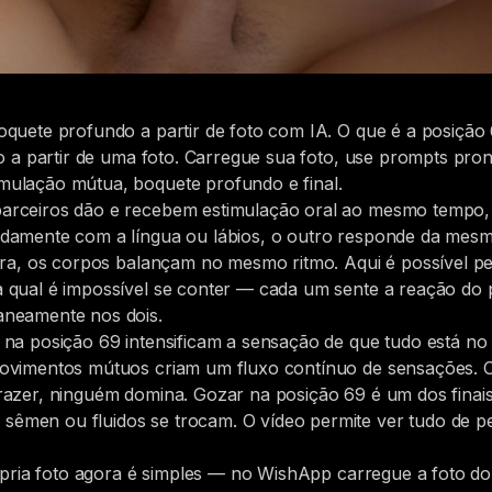
oquete profundo a partir de foto com IA. O que é a posição
eo a partir de uma foto. Carregue sua foto, use prompts pr
ulação mútua, boquete profundo e final.
rceiros dão e recebem estimulação oral ao mesmo tempo, d
ndamente com a língua ou lábios, o outro responde da mes
tura, os corpos balançam no mesmo ritmo. Aqui é possível 
 qual é impossível se conter — cada um sente a reação do 
aneamente nos dois.
na posição 69 intensificam a sensação de que tudo está no 
movimentos mútuos criam um fluxo contínuo de sensações. 
razer, ninguém domina. Gozar na posição 69 é um dos finai
men ou fluidos se trocam. O vídeo permite ver tudo de per
rópria foto agora é simples — no WishApp carregue a foto do