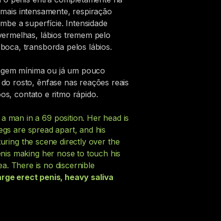
e mais intensamente, respiração
mbe a superfície. Intensidade
vermelhas, lábios tremem pelo
oca, transborda pelos lábios.
uiagem mínima ou já um pouco
do rosto, ênfase nas reações reais
os, contato e ritmo rápido.
 man in a 69 position. Her head is
egs are spread apart, and his
uring the scene directly over the
nis making her nose to touch his
ea. There is no discernible
arge erect penis, heavy saliva