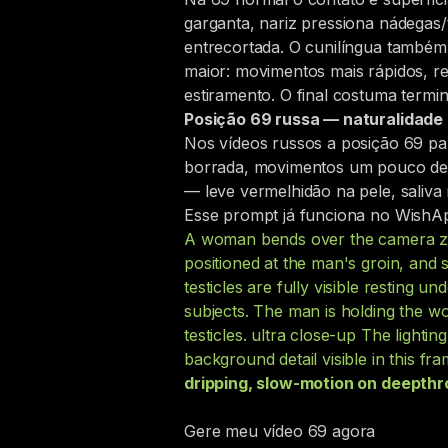
garganta, nariz pressiona nádegas/t
entrecortada. O cunilíngua também 
maior: movimentos mais rápidos, r
estiramento. O final costuma term
Posição 69 russa — naturalidad
Nos vídeos russos a posição 69 pa
borrada, movimentos um pouco desa
— leve vermelhidão na pele, saliva 
Esse prompt já funciona no WishA
A woman bends over the camera zoo
positioned at the man's groin, and 
testicles are fully visible resting
subjects. The man is holding the 
testicles. ultra close-up The lighti
background detail visible in this fr
dripping, slow-motion on deepthr
Gere meu vídeo 69 agora