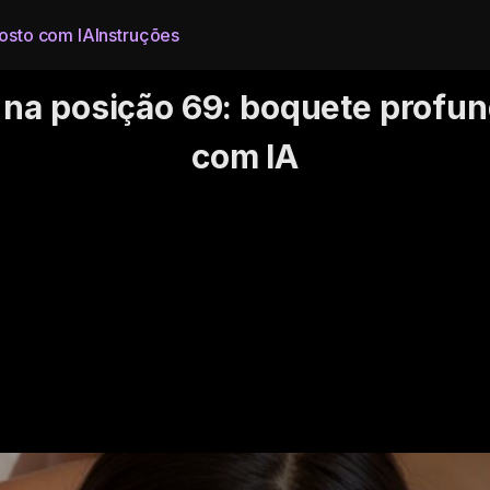
rosto com IA
Instruções
na posição 69: boquete profund
com IA