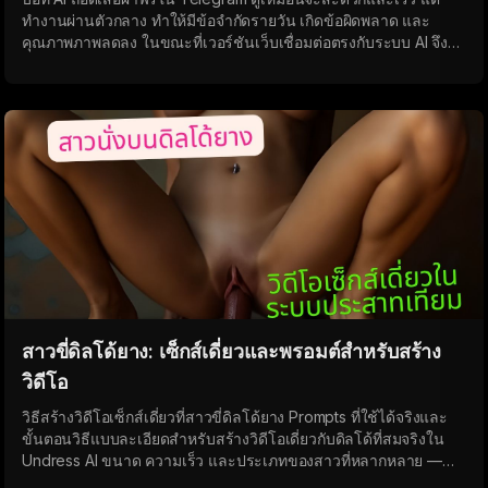
ทำงานผ่านตัวกลาง ทำให้มีข้อจำกัดรายวัน เกิดข้อผิดพลาด และ
คุณภาพภาพลดลง ในขณะที่เวอร์ชันเว็บเชื่อมต่อตรงกับระบบ AI จึงให้
ผลลัพธ์ที่เสถียรและคุณภาพสูงกว่าโดยไม่มีข้อจำกัด
สาวขี่ดิลโด้ยาง: เซ็กส์เดี่ยวและพรอมต์สำหรับสร้าง
วิดีโอ
วิธีสร้างวิดีโอเซ็กส์เดี่ยวที่สาวขี่ดิลโด้ยาง Prompts ที่ใช้ได้จริงและ
ขั้นตอนวิธีแบบละเอียดสำหรับสร้างวิดีโอเดี่ยวกับดิลโด้ที่สมจริงใน
Undress AI ขนาด ความเร็ว และประเภทของสาวที่หลากหลาย —
ตั้งแต่ค่อย ๆ นั่งลงไปจนถึงเซ็กส์แบบดุเดือดกับดิลโด้ยาง