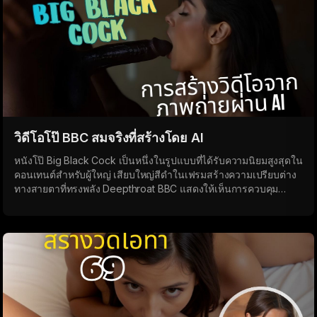
วิดีโอโป๊ BBC สมจริงที่สร้างโดย AI
หนังโป๊ Big Black Cock เป็นหนึ่งในรูปแบบที่ได้รับความนิยมสูงสุดใน
คอนเทนต์สำหรับผู้ใหญ่ เสียบใหญ่สีดำในเฟรมสร้างความเปรียบต่าง
ทางสายตาที่ทรงพลัง Deepthroat BBC แสดงให้เห็นการควบคุม
ทั้งหมดและความเข้มข้น: น้ำลายไหลหยด คอตีบและบวม ขณะที่
ขนาดของควยเน้นย้ำการครอบงำอย่างสมบูรณ์