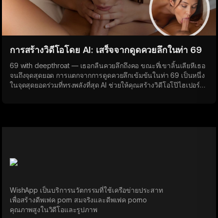
การสร้างวิดีโอโดย AI: เสร็จจากดูดควยลึกในท่า 69
69 with deepthroat — เธอกลืนควยลึกถึงคอ ขณะที่เขาลิ้นเลียหีเธอ
จนถึงจุดสุดยอด การแตกจากการดูดควยลึกเข้มข้นในท่า 69 เป็นหนึ่ง
ในจุดสุดยอดร่วมที่ทรงพลังที่สุด AI ช่วยให้คุณสร้างวิดีโอโป๊ไฮเปอร์
เรียลลิสติกที่ทำให้คุณแตกได้ในเวลาไม่กี่นาที
WishApp เป็นบริการนวัตกรรมที่ใช้เครือข่ายประสาท
เพื่อสร้างดีพเฟค porn สมจริงและดีพเฟค porno
คุณภาพสูงในวิดีโอและรูปภาพ