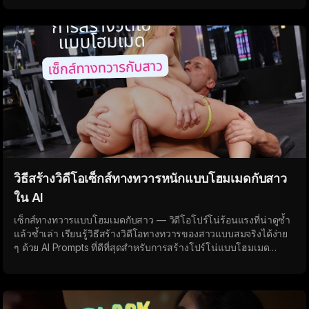
วิธีสร้างวิดีโอเซ็กส์ทางทวารหนักแบบโฮมเมดกับสาว
ใน AI
เซ็กส์ทางทวารแบบโฮมเมดกับสาว — วิดีโอโปร์โน่ร้อนแรงที่น่าดูซ้ำ
แล้วซ้ำเล่า เรียนรู้วิธีสร้างวิดีโอทางทวารของสาวแบบสมจริงได้ง่าย
ๆ ด้วย AI Prompts ที่ดีที่สุดสำหรับการสร้างโปร์โน่แบบโฮมเมด
คุณภาพสูง พร้อมอารมณ์ธรรมชาติและเซ็กส์ทางทวารที่ลึก