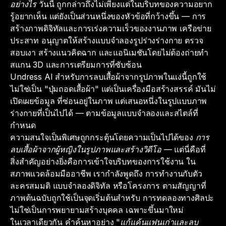
อย่างไร
วันนี้ ถูกกล่าวถึงไม่เพียงแต่ในบริบทของความอยาก
รู้อยากเห็น แต่ยังเป็นส่วนหนึ่งของหัวข้อที่กว้างขึ้น — การ
สร้างภาพดิจิทัลและการเร่งความเร็วของงานภาพ เครือข่าย
ประสาท อนุญาตให้สร้างแบบจำลองรูปร่างร่างกาย ตรวจ
สอบเงา สร้างแนวคิดฉาก และแอนิเมชันโดยไม่ต้องถ่ายทำ
สแกน 3D และการเตรียมการที่ซับซ้อน
Undress AI สำหรับการลบเสื้อผ้าจากรูปภาพในแง่นี้ถูกใช้
ไม่ใช่เป็น "ปุ่มถอดเสื้อผ้า" แต่เป็นเครื่องมือสร้างสรรค์ มันไม่
เปิดเผยข้อมูล ที่ซ่อนอยู่ในภาพ แต่เสนอหนึ่งในรูปแบบภาพ
ร่างกายที่เป็นไปได้ — ตามข้อมูลแบบจำลองและสไตล์ที่
กำหนด
ความสนใจเป็นพิเศษถูกกระตุ้นโดยความเป็นไปได้ของ
การ
ลบเสื้อผ้าจากผู้หญิงในรูปภาพและสร้างวิดีโอ
— แต่นี่คือที่
สิ่งสำคัญอย่างยิ่งคือการเข้าใจบริบทของการใช้งาน ใน
สภาพแวดล้อมมืออาชีพ เรากำลังพูดถึง การทำงานกับตัว
ละครสมมติ แบบจำลองดิจิทัล หรือโครงการ ตามสัญญาที่
ภาพต้นฉบับถูกใช้เป็นจุดเริ่มต้นสำหรับ การทดลองทางศิลปะ
ไม่ใช่เป็นการพยายามสร้างบุคคล เฉพาะขึ้นมาใหม่
ในเวลาเดียวกัน คำค้นหาอย่าง
"แก้แค้นแฟนเก่าและลบ