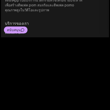
WishApp เป็นบริการนวัตกรรมที่ใช้เครือข่ายประสาท
เพื่อสร้างดีพเฟค porn สมจริงและดีพเฟค porno
คุณภาพสูงในวิดีโอและรูปภาพ
บริการของเรา
สนับสนุน
ดีพเฟค Porn
การสร้างภาพ
แหล่งข้อมูลที่เป็นประโยชน์
เกี่ยวกับเรา
ข้อมูลทางกฎหมาย
นโยบายความเป็นส่วนตัว
เงื่อนไขการใช้งาน
การปฏิบัติตามกฎหมาย
เงื่อนไขพันธมิตร